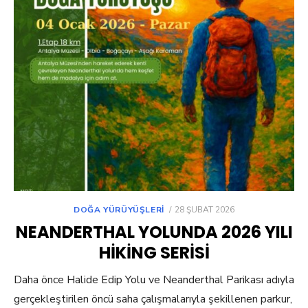
POSTED
DOĞA YÜRÜYÜŞLERI
28 ŞUBAT 2026
ON
NEANDERTHAL YOLUNDA 2026 YILI
HIKING SERISI
Daha önce Halide Edip Yolu ve Neanderthal Parikası adıyla
gerçekleştirilen öncü saha çalışmalarıyla şekillenen parkur,