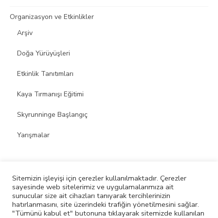
Organizasyon ve Etkinlikler
Arşiv
Doğa Yürüyüşleri
Etkinlik Tanıtımları
Kaya Tırmanışı Eğitimi
Skyrunninge Başlangıç
Yarışmalar
Sitemizin işleyişi için çerezler kullanılmaktadır. Çerezler
sayesinde web sitelerimiz ve uygulamalarımıza ait
© 2026 Skyrunning Spor Kulübü
sunucular size ait cihazları tanıyarak tercihlerinizin
hatırlanmasını, site üzerindeki trafiğin yönetilmesini sağlar.
Powered by WordPress
/
Theme by Design Lab
"Tümünü kabul et" butonuna tıklayarak sitemizde kullanılan