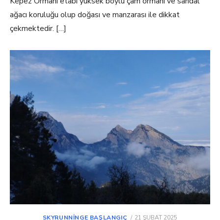
Kepez Ormanı etabı yüksek boylu çam ormanı ve sandal
ağacı koruluğu olup doğası ve manzarası ile dikkat
çekmektedir. […]
POSTED
SKYRUNNINGE BAŞLANGIÇ
21 ŞUBAT 2025