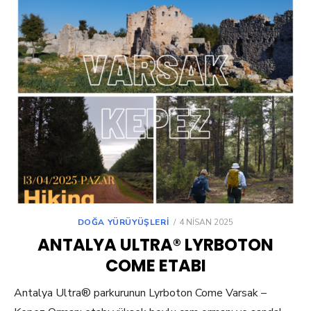
POSTED
DOĞA YÜRÜYÜŞLERI
4 NISAN 2025
ON
ANTALYA ULTRA® LYRBOTON
COME ETABI
Antalya Ultra® parkurunun Lyrboton Come Varsak –