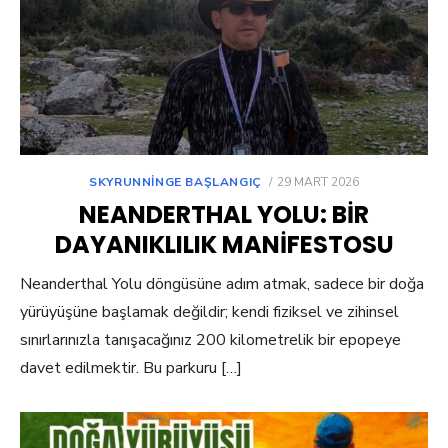
POSTED
SKYRUNNINGE BAŞLANGIÇ
29 MART 2026
ON
NEANDERTHAL YOLU: BIR
DAYANIKLILIK MANIFESTOSU
Neanderthal Yolu döngüsüne adım atmak, sadece bir doğa
yürüyüşüne başlamak değildir; kendi fiziksel ve zihinsel
sınırlarınızla tanışacağınız 200 kilometrelik bir epopeye
davet edilmektir. Bu parkuru […]