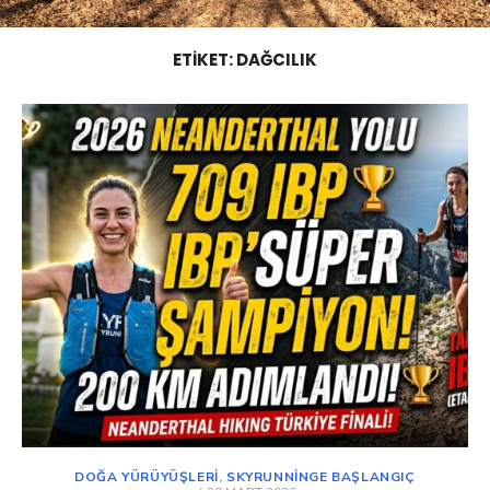
ETIKET:
DAĞCILIK
DOĞA YÜRÜYÜŞLERI
,
SKYRUNNINGE BAŞLANGIÇ