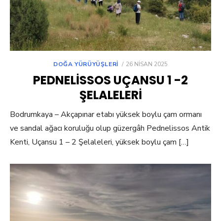
POSTED
DOĞA YÜRÜYÜŞLERI
26 NISAN 2025
ON
PEDNELISSOS UÇANSU 1 -2
ŞELALELERI
Bodrumkaya – Akçapınar etabı yüksek boylu çam ormanı
ve sandal ağacı koruluğu olup güzergâh Pednelissos Antik
Kenti, Uçansu 1 – 2 Şelaleleri, yüksek boylu çam […]