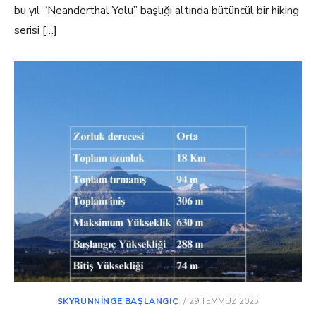
bu yıl “Neanderthal Yolu” başlığı altında bütüncül bir hiking
serisi […]
POSTED
SKYRUNNINGE BAŞLANGIÇ
29 TEMMUZ 2025
ON