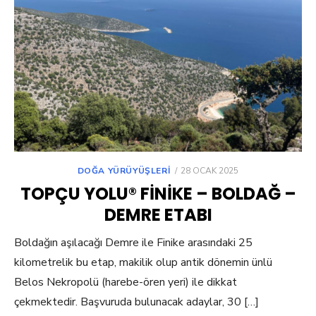
POSTED
DOĞA YÜRÜYÜŞLERI
28 OCAK 2025
ON
TOPÇU YOLU® FINIKE – BOLDAĞ –
DEMRE ETABI
Boldağın aşılacağı Demre ile Finike arasındaki 25
kilometrelik bu etap, makilik olup antik dönemin ünlü
Belos Nekropolü (harebe-ören yeri) ile dikkat
çekmektedir. Başvuruda bulunacak adaylar, 30 […]