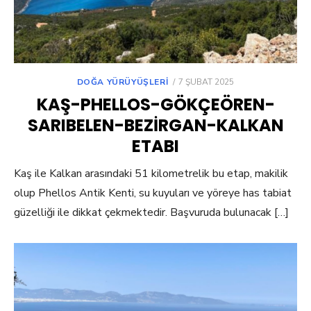
POSTED
DOĞA YÜRÜYÜŞLERI
7 ŞUBAT 2025
ON
KAŞ-PHELLOS-GÖKÇEÖREN-
SARIBELEN-BEZIRGAN-KALKAN
ETABI
Kaş ile Kalkan arasındaki 51 kilometrelik bu etap, makilik
olup Phellos Antik Kenti, su kuyuları ve yöreye has tabiat
güzelliği ile dikkat çekmektedir. Başvuruda bulunacak […]