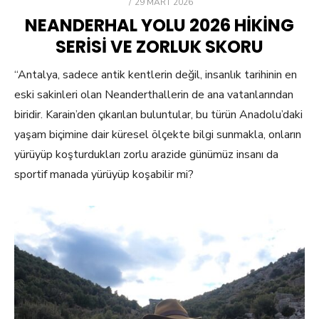
POSTED
29 MART 2026
ON
NEANDERHAL YOLU 2026 HIKING
SERISI VE ZORLUK SKORU
“Antalya, sadece antik kentlerin değil, insanlık tarihinin en
eski sakinleri olan Neanderthallerin de ana vatanlarından
biridir. Karain’den çıkarılan buluntular, bu türün Anadolu’daki
yaşam biçimine dair küresel ölçekte bilgi sunmakla, onların
yürüyüp koşturdukları zorlu arazide günümüz insanı da
sportif manada yürüyüp koşabilir mi?