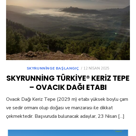
POSTED
SKYRUNNINGE BAŞLANGIÇ
12 NISAN 2025
ON
SKYRUNNING TÜRKIYE® KERIZ TEPE
– OVACIK DAĞI ETABI
Ovacık Dağı Keriz Tepe (2029 m) etabı yüksek boylu çam
ve sedir ormanı olup doğası ve manzarası ile dikkat
çekmektedir. Başvuruda bulunacak adaylar, 23 Nisan […]