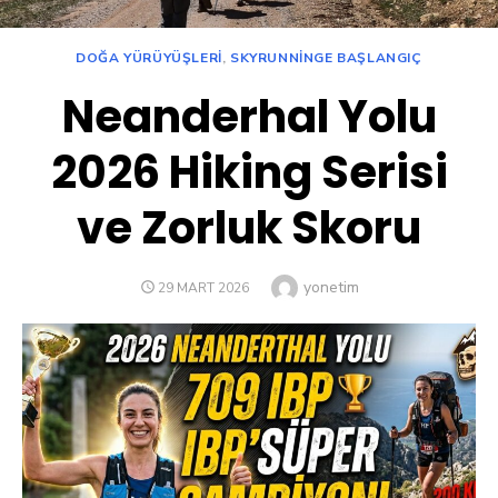
DOĞA YÜRÜYÜŞLERI
,
SKYRUNNINGE BAŞLANGIÇ
Neanderhal Yolu
2026 Hiking Serisi
ve Zorluk Skoru
Author
yonetim
POSTED
29 MART 2026
ON