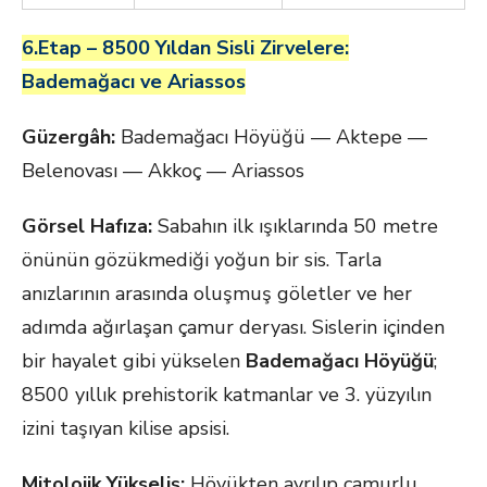
6.Etap – 8500 Yıldan Sisli Zirvelere:
Bademağacı ve Ariassos
Güzergâh:
Bademağacı Höyüğü — Aktepe —
Belenovası — Akkoç — Ariassos
Görsel Hafıza:
Sabahın ilk ışıklarında 50 metre
önünün gözükmediği yoğun bir sis. Tarla
anızlarının arasında oluşmuş göletler ve her
adımda ağırlaşan çamur deryası. Sislerin içinden
bir hayalet gibi yükselen
Bademağacı Höyüğü
;
8500 yıllık prehistorik katmanlar ve 3. yüzyılın
izini taşıyan kilise apsisi.
Mitolojik Yükseliş:
Höyükten ayrılıp çamurlu