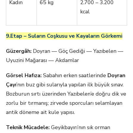
Kadın
65 kg
2.700 – 3.200
kcal
9.Etap – Suların Coşkusu ve Kayaların Görkemi
Güzergâh:
Doyran — Göç Gediği — Yazıbelen —
Uyuzini Mağarası — Akdamlar
Görsel Hafıza:
Sabahın erken saatlerinde
Doyran
Çayı
’nın buz gibi sularıyla yapılan ilk büyük sınav.
Bozburun sırtı üzerinden Yazıbelen’e doğru dik ve
zorlu bir tırmanış; zirvede sporcuları selamlayan
antik döneme ait kule yapısı.
Teknik Mücadele:
Geyikbayırı’nın sık orman