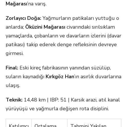
Mağarası
’na varış.
Zorlayıcı Doğa:
Yağmurların patikaları yuttuğu o
anlarda;
Öküzini Mağarası
civarındaki sırılsıklam
yamaçlarda, çobanların ve davarların izlerini (davar
patikası) takip ederek denge refleksinin devreye
girmesi.
Final:
Eski kireç fabrikasının yanından süzülüp,
suların kaynadığı
Kırkgöz Han
’ın asırlık duvarlarına
ulaşış.
Teknik:
14,48 km | IBP: 51 | Karsik arazi, atıl kanal
yürüyüşü ve yağmurla değişen rota disiplini.
Katılımcı
Ortalama
Tahmini Yakılan