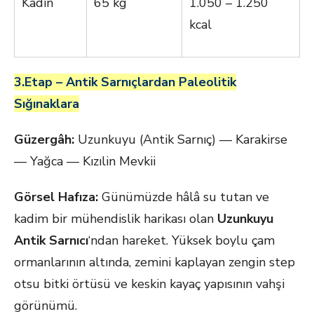
Kadın
65 kg
1.050 – 1.250
kcal
3.Etap – Antik Sarnıçlardan Paleolitik
Sığınaklara
Güzergâh:
Uzunkuyu (Antik Sarnıç) — Karakirse
— Yağca — Kızılin Mevkii
Görsel Hafıza:
Günümüzde hâlâ su tutan ve
kadim bir mühendislik harikası olan
Uzunkuyu
Antik Sarnıcı
‘ndan hareket. Yüksek boylu çam
ormanlarının altında, zemini kaplayan zengin step
otsu bitki örtüsü ve keskin kayaç yapısının vahşi
görünümü.