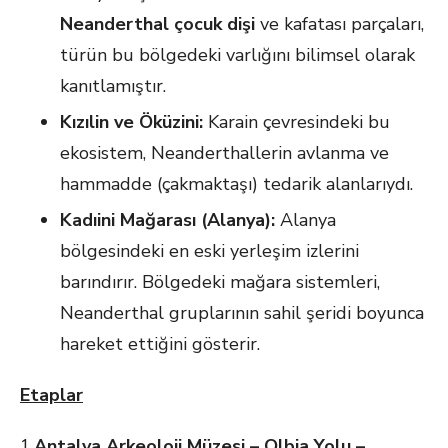
Neanderthal
çocuk dişi
ve kafatası parçaları,
türün bu bölgedeki varlığını bilimsel olarak
kanıtlamıştır.
Kızılin ve Öküzini:
Karain çevresindeki bu
ekosistem, Neanderthallerin avlanma ve
hammadde (çakmaktaşı) tedarik alanlarıydı.
Kadıini Mağarası (Alanya):
Alanya
bölgesindeki en eski yerleşim izlerini
barındırır. Bölgedeki mağara sistemleri,
Neanderthal gruplarının sahil şeridi boyunca
hareket ettiğini gösterir.
Etaplar
1.
Antalya Arkeoloji Müzesi
– Olbia Yolu –