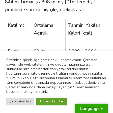
844 m Tırmanış / 808 m İniş | “Testere dişi”
profilinde sürekli iniş-çıkışlı teknik arazi.
Katılımcı
Ortalama
Tahmini Yakılan
Ağırlık
Kalori (kcal)
Erkek
80 kg
2.200 – 2.600
kcal
Sitemizin işleyişi için çerezler kullanılmaktadır. Çerezler
sayesinde web sitelerimiz ve uygulamalarımıza ait
sunucular size ait cihazları tanıyarak tercihlerinizin
hatırlanmasını, site üzerindeki trafiğin yönetilmesini sağlar.
Kadın
65 kg
1.750 – 2.100
"Tümünü kabul et" butonuna tıklayarak sitemizde kullanılan
tüm çerezlerin cihazınızda depolanmasını kabul edebilirsiniz.
kcal
Çerezler hakkında daha detaylı ayar için "Çerez ayarları"
butonuna tıklayabilirsiniz.
Çerez Ayarları
Tümünü kabul et
10.Etap – Dağdan Müze Kapısına: Büyük Final
Language »