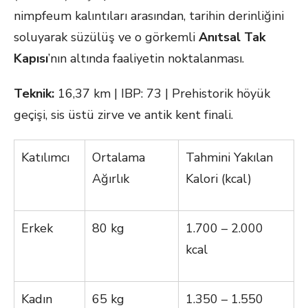
nimpfeum kalıntıları arasından, tarihin derinliğini
soluyarak süzülüş ve o görkemli
Anıtsal Tak
Kapısı
’nın altında faaliyetin noktalanması.
Teknik:
16,37 km | IBP: 73 | Prehistorik höyük
geçişi, sis üstü zirve ve antik kent finali.
Katılımcı
Ortalama
Tahmini Yakılan
Ağırlık
Kalori (kcal)
Erkek
80 kg
1.700 – 2.000
kcal
Kadın
65 kg
1.350 – 1.550