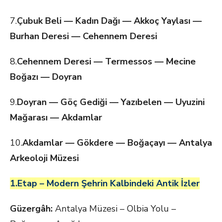
7.
Çubuk
Beli — Kadın Dağı — Akkoç Yaylası —
Burhan Deresi — Cehennem
Deresi
8.
Cehennem
Deresi — Termessos — Mecine
Boğazı —
Doyran
9.
Doyran
— Göç Gediği — Yazıbelen — Uyuzini
Mağarası —
Akdamlar
10.
Akdamlar
— Gökdere — Boğaçayı — Antalya
Arkeoloji Müzesi
1.Etap – Modern Şehrin Kalbindeki Antik İzler
Güzergâh:
Antalya Müzesi – Olbia Yolu –