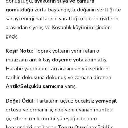
dönüştüğü,
ayakların suya ve çamura
gömüldüğü
zorlu başlangıçta, doğanın sertliği ile
sanayi enerji hatlarının yarattığı modern risklerin
arasından sıyrılış ve Kovanlık köyünün içinden
geçiş.
Keşif Notu:
Toprak yolların yerini alan o
muazzam
antik taş döşeme yola
adım atış.
Harabe yapı kalıntıları arasından yükselirken
tarihin dokusuna dokunuş ve zamana direnen
Antik/Selçuklu sarnıcına
varış.
Doğal Ödül:
Tarlaların uçsuz bucaksız
yemyeşil
örtüsü ve ormanın içinde yeni uyanan muhtelif
çiçeklerin renk cümbüşü eşliğinde, dere
kenarındaki patikadan
Topçu Ovası
’na süzülüş.