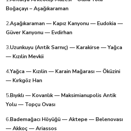
Boğaçayı –
Aşağıkaraman
2.
Aşağıkaraman
— Kapız Kanyonu — Eudokia —
Güver Kanyonu —
Evdirhan
3.
Uzunkuyu
(Antik Sarnıç) — Karakirse — Yağca
— Kızılin
Mevkii
4.
Yağca
— Kızılin — Karain Mağarası — Öküzini
— Kırkgöz
Han
5.
Bıyıklı
— Kovanlık — Maksimianupolis Antik
Yolu — Topçu
Ovası
6.
Bademağacı
Höyüğü — Aktepe — Belenovası
— Akkoç —
Ariassos