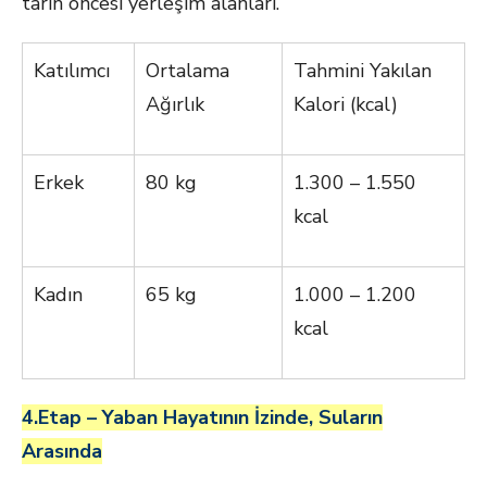
tarih öncesi yerleşim alanları.
Katılımcı
Ortalama
Tahmini Yakılan
Ağırlık
Kalori (kcal)
Erkek
80 kg
1.300 – 1.550
kcal
Kadın
65 kg
1.000 – 1.200
kcal
4.Etap – Yaban Hayatının İzinde, Suların
Arasında