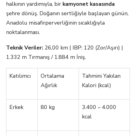
halkının yardımıyla, bir
kamyonet kasasında
şehre dönüş. Doğanın sertliğiyle başlayan günün,
Anadolu misafirperverliğinin sıcaklığıyla
noktalanması.
Teknik Veriler:
26,00 km | IBP: 120 (Zor/Aşırı) |
1.332 m Tırmanış / 1.884 m İniş.
Katılımcı
Ortalama
Tahmini Yakılan
Ağırlık
Kalori (kcal)
Erkek
80 kg
3.400 – 4.000
kcal