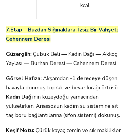
kcal
7.Etap – Buzdan Sığınaklara, İzsiz Bir Vahşet:
Cehennem Deresi
Güzergâh:
Çubuk Beli — Kadın Dağı — Akkoç
Yaylası — Burhan Deresi — Cehennem Deresi
Görsel Hafıza:
Akşamdan
-1 dereceye
düşen
havayla donmuş toprak ve beyaz kırağı örtüsü.
Kadın Dağı
‘nın kuzeydoğu yamacından
yükselirken, Ariassos’un kadim su sistemine ait
taş boru bağlantılarına (sifon sistemi) dokunuş.
Keşif Notu:
Çürük kayaç zemin ve sık makilikler