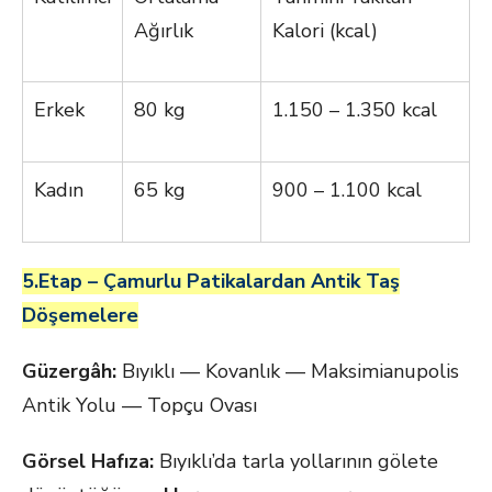
Ağırlık
Kalori (kcal)
Erkek
80 kg
1.150 – 1.350 kcal
Kadın
65 kg
900 – 1.100 kcal
5.Etap – Çamurlu Patikalardan Antik Taş
Döşemelere
Güzergâh:
Bıyıklı — Kovanlık — Maksimianupolis
Antik Yolu — Topçu Ovası
Görsel Hafıza:
Bıyıklı’da tarla yollarının gölete