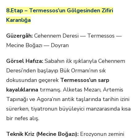
8.Etap – Termessos’un Gölgesinden Zifiri
Karanlığa
Güzergâh:
Cehennem Deresi — Termessos —
Mecine Boğazı — Doyran
Görsel Hafıza:
Sabahın ilk ışıklarıyla Cehennem
Deresi’nden başlayıp Bük Ormanı’nın sık
dokusundan geçerek
Termessos’un sarp
kayalıklarına
tırmanış. Alketas Mezarı, Artemis
Tapınağı ve Agora’nın antik taşlarında tarihin izini
sürerken, tiyatronun büyüleyici manzarasında kısa
bir nefes alış.
Teknik Kriz (Mecine Boğazı):
Erozyonun zemini