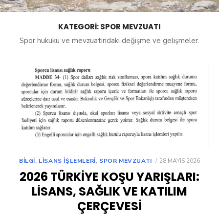
KATEGORI:
SPOR MEVZUATI
Spor hukuku ve mevzuatındaki değişme ve gelişmeler.
POSTED
BILGI
,
LISANS İŞLEMLERI
,
SPOR MEVZUATI
28 MAYIS 2026
ON
2026 TÜRKIYE KOŞU YARIŞLARI:
LISANS, SAĞLIK VE KATILIM
ÇERÇEVESI