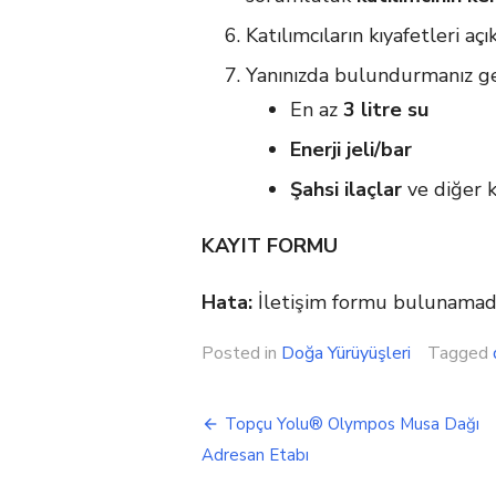
Katılımcıların kıyafetleri aç
Yanınızda bulundurmanız ge
En az
3 litre su
Enerji jeli/bar
Şahsi ilaçlar
ve diğer k
KAYIT FORMU
Hata:
İletişim formu bulunamadı
Posted in
Doğa Yürüyüşleri
Tagged
Yazı
Topçu Yolu® Olympos Musa Dağı
gezinmesi
Adresan Etabı