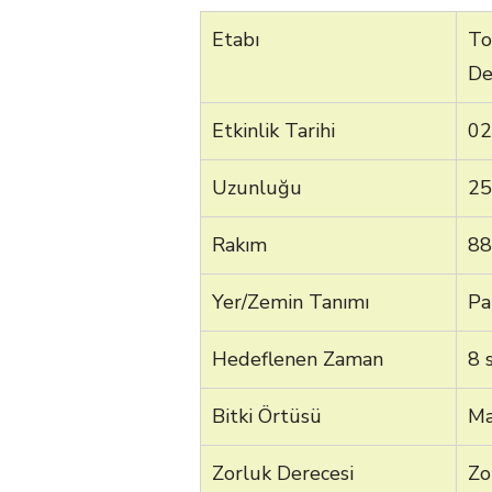
Etabı
To
D
Etkinlik Tarihi
02
Uzunluğu
25
Rakım
88
Yer/Zemin Tanımı
Pa
Hedeflenen Zaman
8 
Bitki Örtüsü
Ma
Zorluk Derecesi
Zo