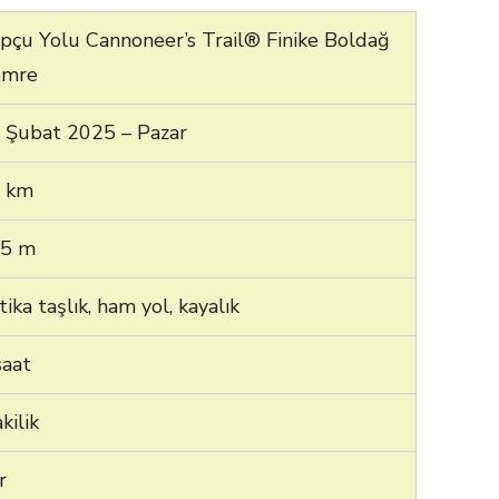
pçu Yolu Cannoneer’s Trail® Finike Boldağ
emre
 Şubat 2025 – Pazar
 km
5 m
tika taşlık, ham yol, kayalık
saat
kilik
r