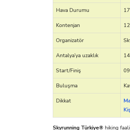
Hava Durumu
17
Kontenjan
12
Organizatör
Sk
Antalya’ya uzaklık
14
Start/Finiş
09
Buluşma
Ka
Dikkat
Ma
Ki
Skyrunning Türkiye
®
hiking faa