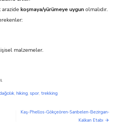
ık arazide
koşmaya/yürümeye uygun
olmalıdır.
rekenler:
işisel malzemeler.
.
dağcılık
,
hiking
,
spor
,
trekking
Kaş-Phellos-Gökçeören-Sarıbelen-Bezirgan-
Kalkan Etabı