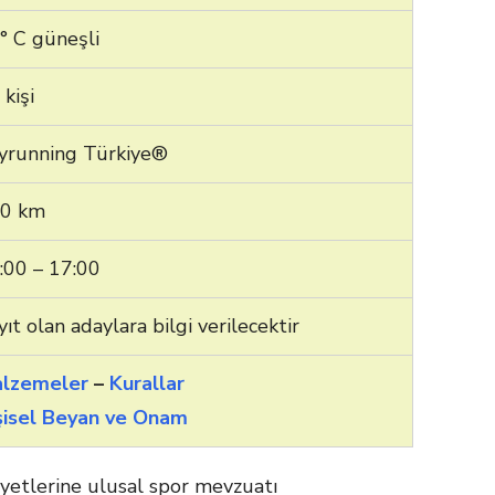
°
C güneşli
 kişi
yrunning Türkiye®
0 km
:00 – 17:00
yıt olan adaylara bilgi verilecektir
lzemeler
–
Kurallar
şisel Beyan ve Onam
liyetlerine ulusal spor mevzuatı