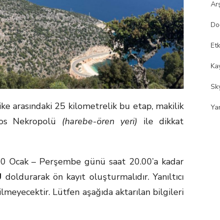
Ar
Do
Etk
Kay
Sk
ike arasındaki 25 kilometrelik bu etap, makilik
Ya
los Nekropolü
(harebe-ören yeri)
ile dikkat
30 Ocak – Perşembe günü saat 20.00’a kadar
U
doldurarak ön kayıt oluşturmalıdır. Yanıltıcı
ilmeyecektir. Lütfen aşağıda aktarılan bilgileri