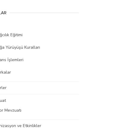
LAR
cılık Eğitimi
ğa Yürüyüşü Kuralları
ans İşlemleri
rkalar
rler
uat
or Mevzuatı
izasyon ve Etkinlikler