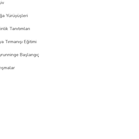
şiv
ğa Yürüyüşleri
inlik Tanıtımları
a Tırmanışı Eğitimi
yrunninge Başlangıç
rışmalar