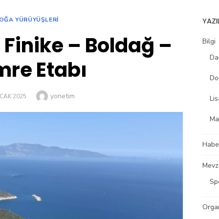
OĞA YÜRÜYÜŞLERI
YAZI
 Finike – Boldağ –
Bilgi
Dağ
re Etabı
Do
Author
yonetim
TED
CAK 2025
Lis
Ma
Habe
Mevz
Sp
Organ