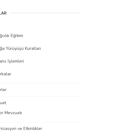
LAR
cılık Eğitimi
ğa Yürüyüşü Kuralları
ans İşlemleri
rkalar
rler
uat
or Mevzuatı
izasyon ve Etkinlikler