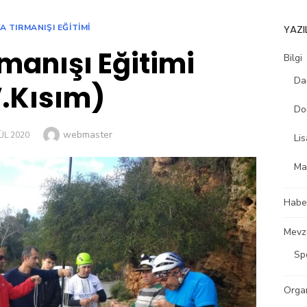
A TIRMANIŞI EĞITIMI
YAZI
manışı Eğitimi
Bilgi
Dağ
.Kısım)
Do
Author
webmaster
D
ÜL 2020
Lis
Ma
Habe
Mevz
Sp
Organ