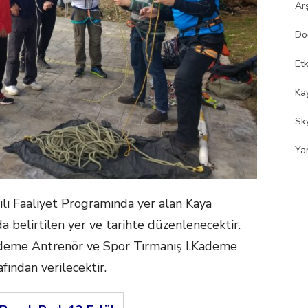
Ar
Do
Etk
Kay
Sk
Ya
ı Faaliyet Programında yer alan Kaya
da belirtilen yer ve tarihte düzenlenecektir.
ademe Antrenör ve Spor Tırmanış I.Kademe
ndan verilecektir.