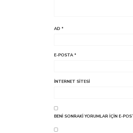
AD
*
E-POSTA
*
İNTERNET SITESI
BENI SONRAKI YORUMLAR IÇIN E-POST