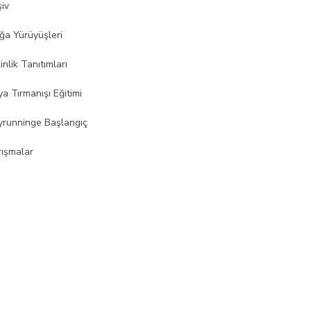
şiv
ğa Yürüyüşleri
inlik Tanıtımları
a Tırmanışı Eğitimi
yrunninge Başlangıç
rışmalar