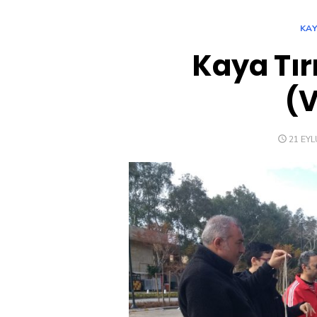
KAY
Kaya Tır
(V
POSTE
21 EYL
ON