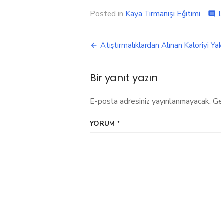
Posted in
Kaya Tırmanışı Eğitimi
comment
Yazı
Atıştırmalıklardan Alınan Kaloriyi Y
gezinmesi
Bir yanıt yazın
E-posta adresiniz yayınlanmayacak.
Ge
YORUM
*