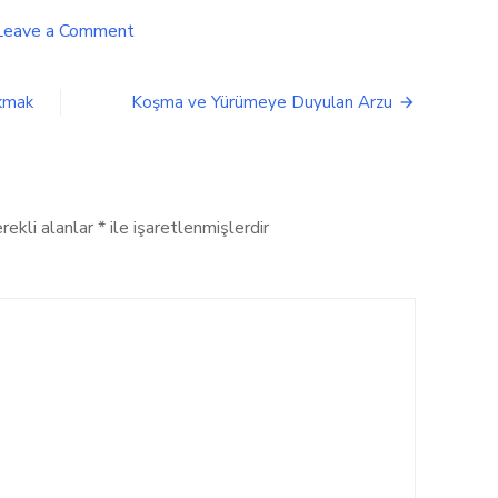
on
Leave a Comment
Kaya
Tırmanışı
Eğitimi
akmak
Koşma ve Yürümeye Duyulan Arzu
(V.Kısım)
rekli alanlar
*
ile işaretlenmişlerdir