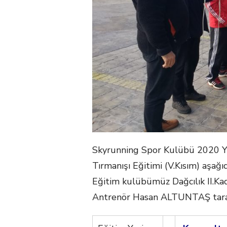
Skyrunning Spor Kulübü 2020 Yıl
Tırmanışı Eğitimi (V.Kısım) aşağı
Eğitim kulübümüz Dağcılık II.K
Antrenör Hasan ALTUNTAŞ tarafı