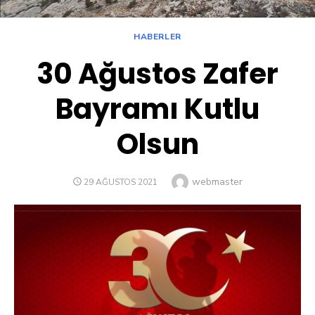
HABERLER
30 Ağustos Zafer
Bayramı Kutlu
Olsun
Author
webmaster
POSTED
29 AĞUSTOS 2021
ON