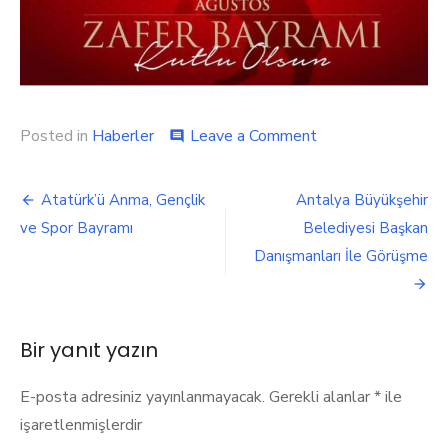
on
Posted in
Haberler
Leave a Comment
comment
30
Ağustos
Yazı
Zafer
Atatürk’ü Anma, Gençlik
Antalya Büyükşehir
Bayramı
gezinmesi
ve Spor Bayramı
Belediyesi Başkan
Kutlu
Olsun
Danışmanları İle Görüşme
Bir yanıt yazın
E-posta adresiniz yayınlanmayacak.
Gerekli alanlar
*
ile
işaretlenmişlerdir