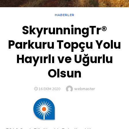
HABERLER
SkyrunningTr®
Parkuru Topçu Yolu
Hayırlı ve Uğurlu
Olsun
Author
webmaster
POSTED
16 EKIM 2020
ON