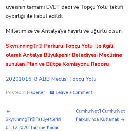
üyesinin tamamı EVET dedi ve Topçu Yolu teklifi
oybirliği ile kabul edildi.
Milletimize ve Antalya’ya hayırlı ve uğurlu olsun.
SkyrunningTr
®
Parkuru
Topçu Yolu ile ilgili
olarak Antalya Büyükşehir Belediyesi Meclisine
sunulan Plan ve Bütçe Komisyonu Raporu
20201016_8 ABB Meclisi Topcu Yolu
on
Posted in
Haberler
Leave a Comment
comment
SkyrunningTr®
Parkuru
Yazı
Topçu
Cumhuriyet’i Cumhuriyet
Yolu
gezinmesi
SkyrunningTr®Faaliyetlerini
Parkuru’nda Kutlamak
Hayırlı
ve
01.12.2020 Tarihine Kadar