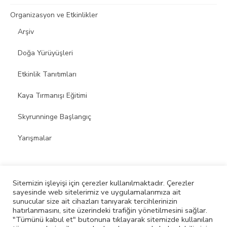
Organizasyon ve Etkinlikler
Arşiv
Doğa Yürüyüşleri
Etkinlik Tanıtımları
Kaya Tırmanışı Eğitimi
Skyrunninge Başlangıç
Yarışmalar
Sitemizin işleyişi için çerezler kullanılmaktadır. Çerezler
sayesinde web sitelerimiz ve uygulamalarımıza ait
© 2026 Skyrunning Spor Kulübü
sunucular size ait cihazları tanıyarak tercihlerinizin
hatırlanmasını, site üzerindeki trafiğin yönetilmesini sağlar.
Powered by WordPress
/
Theme by Design Lab
"Tümünü kabul et" butonuna tıklayarak sitemizde kullanılan