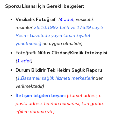
Sporcu Lisansı İçin Gerekli belgeler:
Vesikalık Fotoğraf
(
4
adet
, vesikalık
resimler
25.10.1992 tarih ve 17649 sayılı
Resmi Gazetede yayımlanan kıyafet
yönetmenliği
ne uygun olmalıdır)
Fotoğraflı
Nüfus Cüzdanı/Kimlik fotokopisi
(
1
adet
)
Durum Bildirir Tek Hekim Sağlık Raporu
(
1.Basamak sağlık hizmeti merkezleri
nden
verilmektedir)
İletişim bilgileri beyanı
(ikamet adresi, e-
posta adresi, telefon numarası, kan grubu,
eğitim durumu vb.)