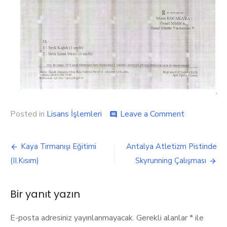
on
Posted in
Lisans İşlemleri
Leave a Comment
comment
Skyrunning
Açısından
Yazı
Sporcu
Kaya Tırmanışı Eğitimi
Antalya Atletizm Pistinde
Lisansı
gezinmesi
(II.Kısım)
Skyrunning Çalışması
ve
Sağlık
Beyanı
Bir yanıt yazın
Nedir
E-posta adresiniz yayınlanmayacak.
Gerekli alanlar
*
ile