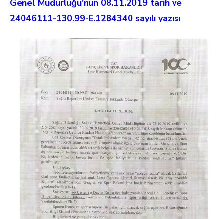
Genel Müdürlüğü’nün 08.11.2019 tarih ve
24046111-130.99-E.1284340 sayılı yazısı