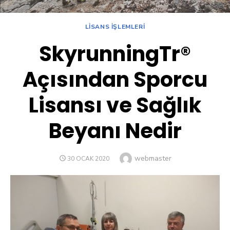
LISANS İŞLEMLERI
SkyrunningTr®
Açısından Sporcu
Lisansı ve Sağlık
Beyanı Nedir
Author
webmaster
POSTED
30 OCAK 2020
ON